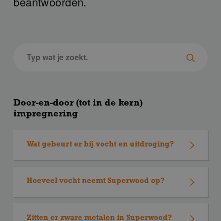
beantwoorden.
Door-en-door (tot in de kern)
impregnering
Wat gebeurt er bij vocht en uitdroging?
Hout zet uit en krimpt bij wisselende vochtigheid.
Hierdoor kunnen natuurlijke scheurtjes of krassen
Hoeveel vocht neemt Superwood op?
ontstaan. Dit is vooral zichtbaar bij donker geverfde
planken op zonrijke gevels en bij bredere planken.
Superwood gedraagt zich qua vochtopname net als
Planken van 145 mm kunnen tot 8 mm krimpen
gewoon vurenhout. Houd er rekening mee dat de
binnen normale vochtwisselingen.
Zitten er zware metalen in Superwood?