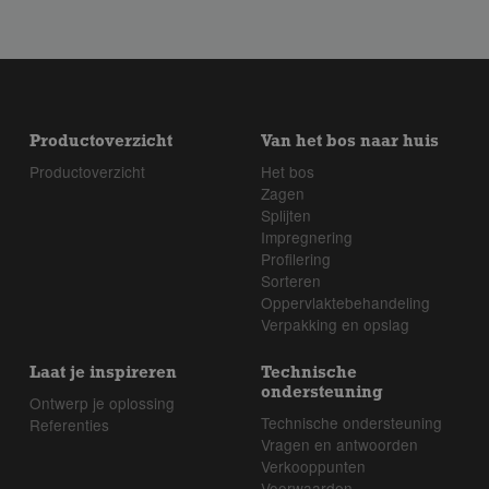
in de achterkant of zijkant (dit geldt niet voor tengels
en palen). Daarnaast staat op alle verpakkingen de
markering “SC200” in microschrift, gelijkmatig
verdeeld over de kopse kanten.
Productoverzicht
Van het bos naar huis
Productoverzicht
Het bos
Zagen
Splijten
Impregnering
Profilering
Sorteren
Oppervlaktebehandeling
Verpakking en opslag
Laat je inspireren
Technische
ondersteuning
Ontwerp je oplossing
Technische ondersteuning
Referenties
Vragen en antwoorden
Verkooppunten
Voorwaarden