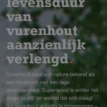
levensduur
van
vurenhout
aanzienlijk
verlengd
.
Vurenhout staat van nature bekend als
een houtsoort met een lage
duurzaamheid. Superwood is echter het
enige bedrijf ter wereld dat erin slaagt
om vurenhout volledig te impregneren –