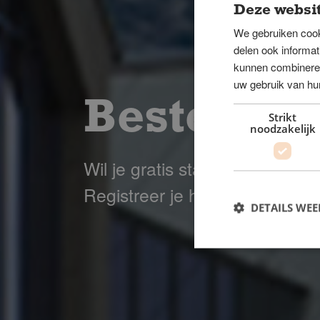
Deze websit
We gebruiken cook
delen ook informat
kunnen combineren 
uw gebruik van hu
Bestel sta
Strikt
noodzakelijk
Wil je gratis stalen van Superw
Registreer je hieronder en ont
DETAILS WE