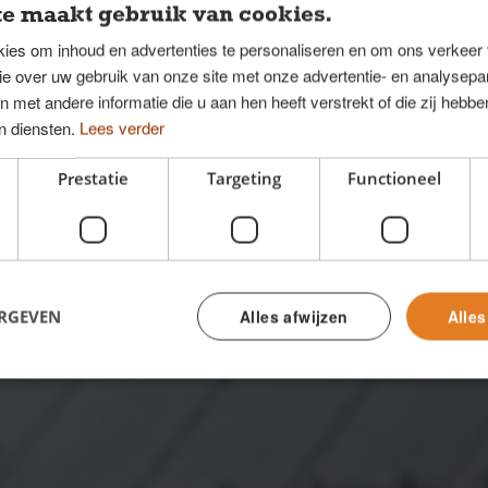
e maakt gebruik van cookies.
ies om inhoud en advertenties te personaliseren en om ons verkeer
ie over uw gebruik van onze site met onze advertentie- en analysepar
met andere informatie die u aan hen heeft verstrekt of die zij hebb
n diensten.
Lees verder
len
.
Prestatie
Targeting
Functioneel
ood, zodat je de kwaliteit zelf kunt zien?
vang het productstaal thuis.
ERGEVEN
Alles afwijzen
Alle