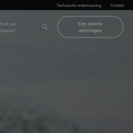
Technische ondersteuning
Contact
Zoek een
Een offerte
kooppunt
aanvragen