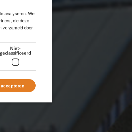
 te analyseren. We
tners, die deze
en verzameld door
Niet-
geclassificeerd
s accepteren