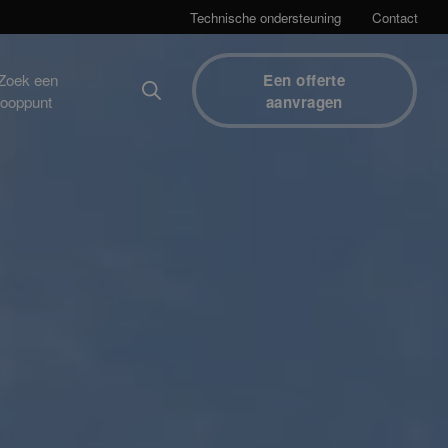
Technische ondersteuning
Contact
Zoek een
Een offerte
kooppunt
aanvragen