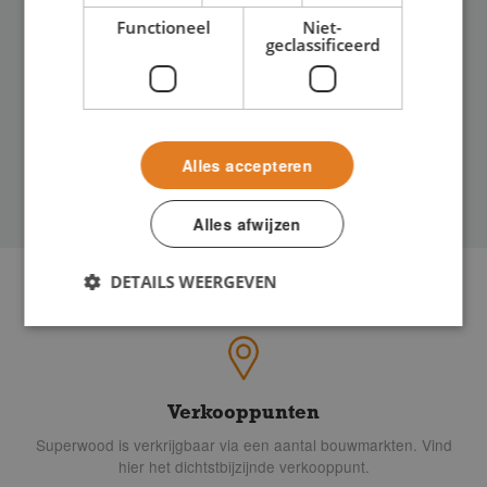
Functioneel
Niet-
geclassificeerd
SW06 STERN
Alles accepteren
Alles afwijzen
DETAILS WEERGEVEN
Verkooppunten
Superwood is verkrijgbaar via een aantal bouwmarkten. Vind
hier het dichtstbijzijnde verkooppunt.