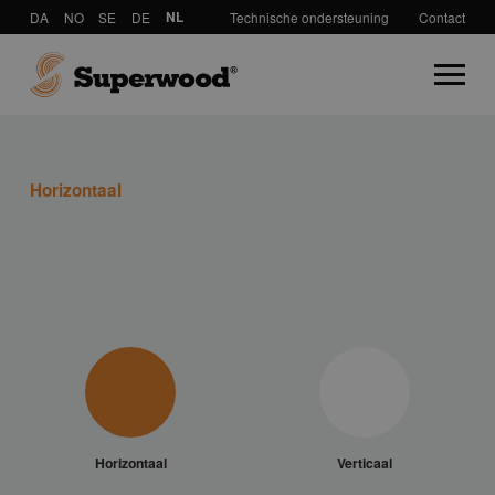
DA
NO
SE
DE
NL
Technische ondersteuning
Contact
Horizontaal
Horizontaal
Verticaal