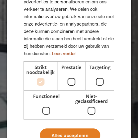
advertenties te personaliseren en om ons
verkeer te analyseren. We delen ook
informatie over uw gebruik van onze site met
onze advertentie- en analysepartners, die
deze kunnen combineren met andere
informatie die u aan hen heeft verstrekt of die
zij hebben verzameld door uw gebruik van
hun diensten.
Lees verder
Strikt
Prestatie
Targeting
Vakantiewoningen
noodzakelijk
NorgesHus, Stavanger
Vakantiehuis met Superwood
Functioneel
Niet-
geclassificeerd
Alles accepteren