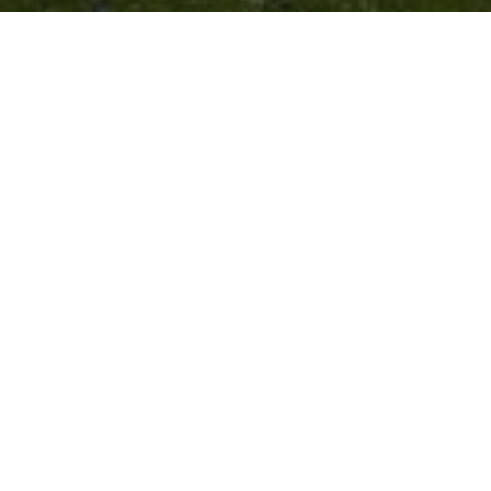
Materialen
SW17 TETT
Kleuren
Onbehandeld