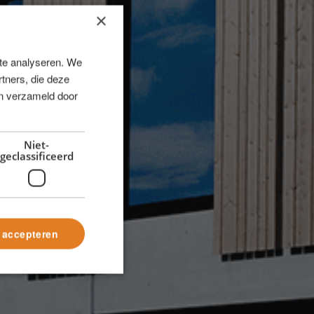
×
 te analyseren. We
tners, die deze
en verzameld door
Niet-
geclassificeerd
s accepteren