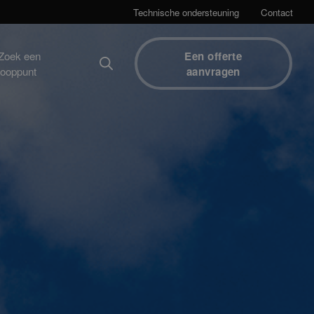
Technische ondersteuning
Contact
Zoek een
Een offerte
kooppunt
aanvragen