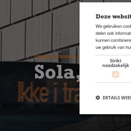
Deze websit
We gebruiken cook
delen ook informat
kunnen combineren 
uw gebruik van hu
Openbare bouw & industrie
Strikt
noodzakelijk
Sola, Ko
DETAILS WE