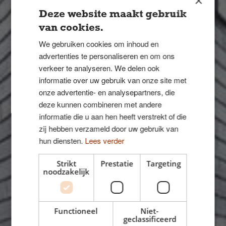
×
Deze website maakt gebruik
van cookies.
We gebruiken cookies om inhoud en
advertenties te personaliseren en om ons
verkeer te analyseren. We delen ook
informatie over uw gebruik van onze site met
onze advertentie- en analysepartners, die
deze kunnen combineren met andere
informatie die u aan hen heeft verstrekt of die
zij hebben verzameld door uw gebruik van
hun diensten.
Lees verder
Strikt
Prestatie
Targeting
Eengezinswoningen
noodzakelijk
Driehoekig huis in Ry
Driehoekig huis in Kildebjerg Ry
Functioneel
Niet-
geclassificeerd