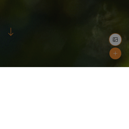
Locatie
Bergen
Materialen
SW18 SKYGGE
Kleuren